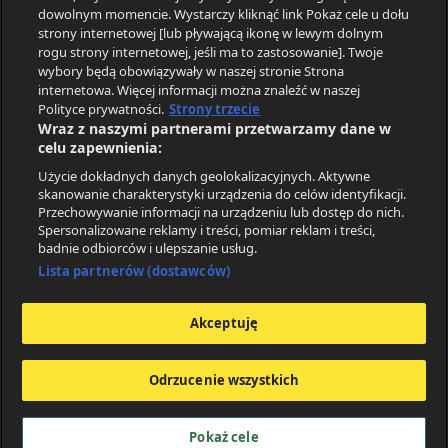
dowolnym momencie. Wystarczy kliknąć link Pokaż cele u dołu
FCTables
strony internetowej [lub pływającą ikonę w lewym dolnym
rogu strony internetowej, jeśli ma to zastosowanie]. Twoje
Tribalfootball
wybory będą obowiązywały w naszej stronie Strona
ScoreBar
internetowa. Więcej informacji można znaleźć w naszej
Polityce prywatności.
Strony trzecie
Wraz z naszymi partnerami przetwarzamy dane w
celu zapewnienia:
Graj odpowiedzialnie.
Terapia uzależnień od hazardu. 18+
Użycie dokładnych danych geolokalizacyjnych. Aktywne
skanowanie charakterystyki urządzenia do celów identyfikacji.
Przechowywanie informacji na urządzeniu lub dostęp do nich.
Spersonalizowane reklamy i treści, pomiar reklam i treści,
Proszę, graj odpowiedzialnie.
badnie odbiorców i ulepszanie usług.
Lista partnerów (dostawców)
Dane dostarczone przez
X
We would love to get your
opinion on your experience with
Akceptuję
our site with a short survey
Take Survey
Odrzucenie wszystkich
Copyright © 2008-2026 Oddsportal.com
Pokaż cele