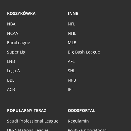
KOSZYKÓWKA
INNE
NBA
NFL
NCAA
NHL
EuroLeague
MLB
Super Lig
Big Bash League
LNB
AFL
Lega A
SHL
BBL
NPB
ACB
IPL
POPULARNY TERAZ
ODDSPORTAL
Saudi Professional League
Regulamin
UEFA Nations League
Polityka prywatności