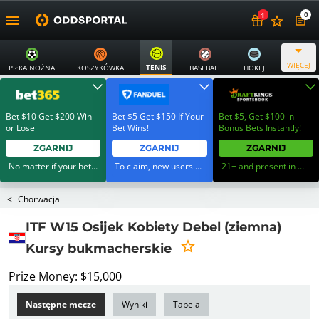
0
1
WIĘCEJ
TENIS
PIŁKA NOŻNA
KOSZYKÓWKA
BASEBALL
HOKEJ
Bet $10 Get $200 Win
Bet $5 Get $150 If Your
Bet $5, Get $100 in
or Lose
Bet Wins!
Bonus Bets Instantly!
ZGARNIJ
ZGARNIJ
ZGARNIJ
No matter if your bet wins or loses. Deposit required. Paid in Bonus Bets. Bonus Bets wager excluded from returns. New customers only. Max. prize, game restrictions, time limits and T&Cs apply. 21+. Gambling Problem? Call 1-800-GAMBLER.
To claim, new users need to register, make a first-time deposit of $5 or more, and then simply place their first real-money wager on any FanDuel Sportsbook market (no odds limits) that is live on platform. All users will receive their $150 in Bonus Bets If Your Bet Wins within 72 hours of the bet settlement.
21+ and present in most states. (18+ DC/KY/NH/PR/WY). Void in NH/OR/ONT/PR. Eligibility restrictions apply. On behalf of Boot Hill Casino (KS). Pass-thru of per wager tax may apply in IL. 1 per new DraftKings customer. $5+ first-time bet req. Max. $100 issued as non-withdrawable Bonus Bets that expire in 7 days (168 hours). Stake removed from payout. Terms: sportsbook.draftkings.com/promos. Ends 5/31/26 at 11:59 PM ET.
<
Chorwacja
ITF W15 Osijek Kobiety Debel (ziemna)
Kursy bukmacherskie
Prize Money:
$15,000
Następne mecze
Wyniki
Tabela