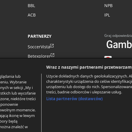
BBL
NPB
ACB
IPL
Graj odpowiedzia
PARTNERZY
SoccerVista
Betexplorer
FCTables
Wraz z naszymi partnerami przetwarzamy
Dane dostarc
Tribalfootball
Użycie dokładnych danych geolokalizacyjnych. 
lądania lub
charakterystyki urządzenia do celów identyfikacj
zeniu. Wybranie
ScoreBar
urządzeniu lub dostęp do nich. Spersonalizowane 
ych w sekcji „My i
treści, badnie odbiorców i ulepszanie usług.
stkich lub wycofanie
zone, niektóre treści
Lista partnerów (dostawców)
z ponownie
 dowolnym momencie.
wającą ikonę w lewym
ybory będą
 można znaleźć w