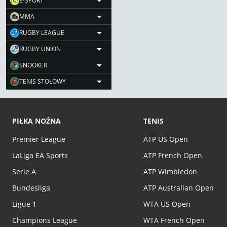
E-SPORT
MMA
RUGBY LEAGUE
RUGBY UNION
SNOOKER
TENIS STOŁOWY
PIŁKA NOŻNA
TENIS
Premier League
ATP US Open
LaLiga EA Sports
ATP French Open
Serie A
ATP Wimbledon
Bundesliga
ATP Australian Open
Ligue 1
WTA US Open
Champions League
WTA French Open