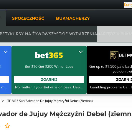
Kurs
W
SPOŁECZNOŚĆ
BUKMACHERZY
BETY
KURSY NA ŻYWO
WSZYSTKIE WYDARZENIA
NARZĘDZIA BUKM
!
Bet $10 Get $200 Win or Lose
Get up to $1,500 paid back
you don`t wi
ZGARNIJ
ZGARNI
To claim, new users need to register, make a first-time deposit of $5 or more, and then simply place their first real-money wager on any FanDuel Sportsbook market (no odds limits) that is live on platform. All users will receive their $150 in Bonus Bets If Your Bet Wins within 72 hours of the bet settlement.
No matter if your bet wins or loses. Deposit required. Paid in Bonus Bets. Bonus Bets wager excluded from returns. New customers only. Max. prize, game restrictions, time limits and T&Cs apply. 21+. Gambling Problem? Call 1-800-GAMBLER.
>
ITF M15 San Salvador De Jujuy Mężczyźni Debel (ziemna)
vador de Jujuy Mężczyźni Debel (ziemn
e