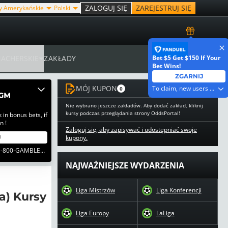
ZALOGUJ SIĘ
ZAREJESTRUJ SIĘ
y Amerykańskie
Polski
Bet $5 Get $150 If Your
ACHERSKIE
ZAKŁADY
Bet Wins!
ZGARNIJ
MÓJ KUPON
To claim, new users need to register, make a first-time deposit of $5 or more, and then simply place their first real-money wager on any FanDuel Sportsbook market (no odds limits) that is live on platform. All users will receive their $150 in Bonus Bets If Your Bet Wins within 72 hours of the bet settlement.
0
Nie wybrano jeszcze zakładów. Aby dodać zakład, kliknij
kursy podczas przeglądania strony OddsPortal!
 in bonus bets, if
n !
Zaloguj się, aby zapisywać i udostępniać swoje
J
kupony.
Gambling problem? Call 1-800-GAMBLER or 1-800-MY-RESET. 21+ only. Please Gamble Responsibly. See BetMGM.com for Terms. First Bet Offer for new customers only (if applicable). Subject to eligibility requirements. Bonus bets are non-withdrawable. In partnership with Kansas Crossing Casino and Hotel. Promotional offers not available in Mississippi, New York, Ontario, or Puerto Rico.
NAJWAŻNIEJSZE WYDARZENIA
Liga Mistrzów
Liga Konferencji
a) Kursy
Liga Europy
LaLiga