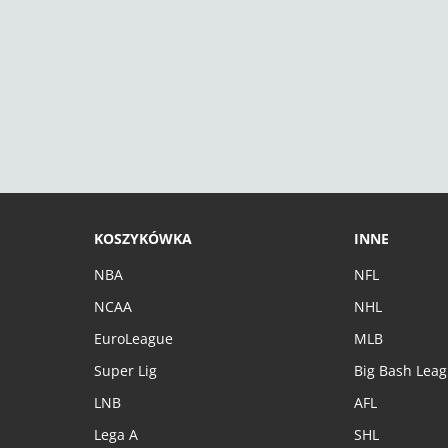
KOSZYKÓWKA
INNE
NBA
NFL
NCAA
NHL
EuroLeague
MLB
Super Lig
Big Bash Lea
LNB
AFL
Lega A
SHL