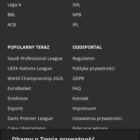
Lega A
SHL
BBL
NPB
ACB
IPL
POPULARNY TERAZ
ODDSPORTAL
Saudi Professional League
Regulamin
UEFA Nations League
Polityka prywatności
World Championship 2026
GDPR
EuroBasket
FAQ
Eredivisie
Kontakt
Esports
Impressum
Darts Premier League
Ustawienia prywatności
Copa Libertadores
Polecane witryny
Dbamy o Twoją prywatność
Oferty bonusowe