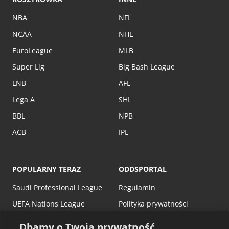
NBA
NFL
NCAA
NHL
EuroLeague
MLB
Super Lig
Big Bash League
LNB
AFL
Lega A
SHL
BBL
NPB
ACB
IPL
POPULARNY TERAZ
ODDSPORTAL
Saudi Professional League
Regulamin
UEFA Nations League
Polityka prywatności
World Championship 2026
GDPR
Dbamy o Twoją prywatność