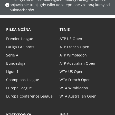
pojawią się tutaj, gdy tylko udostępnione zostaną kursy od
bukmacherów.
PIŁKA NOŻNA
TENIS
Premier League
ATP US Open
LaLiga EA Sports
ATP French Open
Serie A
ATP Wimbledon
Bundesliga
ATP Australian Open
Ligue 1
WTA US Open
Champions League
WTA French Open
Europa League
WTA Wimbledon
Europa Conference League
WTA Australian Open
KOSZYKÓWKA
INNE