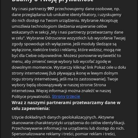
EuroBasket
FAQ
My i nasi partnerzy
997
przechowujemy dane osobowe, np.
Eredivisie
Kontakt
dane przeglądania lub unikalne identyfikatory, i uzyskujemy
do nich dostęp na Twoim urządzeniu. Wybranie Akceptuję
Esports
Impressum
umożliwia technologiom śledzenia wspieranie celów
wskazanych w sekcji „My i nasi partnerzy przetwarzamy dane
Darts Premier League
Ustawienia prywatności
w celu”. Wybranie Odrzucenie wszystkich lub wycofanie Twojej
Copa Libertadores
zgody spowoduje ich wyłączenie. Jeśli moduły śledzące są
Polecane witryny
wyłączone, niektóre treści i reklamy, które widzisz, mogą nie
Oferty bonusowe
być dla Ciebie odpowiednie. Możesz ponownie wyświetlić to
menu, aby zmienić swoje wybory lub wycofać zgodę w
Bukmacherzy
dowolnym momencie. Wystarczy kliknąć link Pokaż cele u dołu
strony internetowej [lub pływającą ikonę w lewym dolnym
Wiadomości
rogu strony internetowej, jeśli ma to zastosowanie]. Twoje
wybory będą obowiązywały w naszej stronie Strona
internetowa. Więcej informacji można znaleźć w naszej
PARTNERZY
Polityce prywatności.
Strony trzecie
Wraz z naszymi partnerami przetwarzamy dane w
SoccerVista
celu zapewnienia:
Betexplorer
Użycie dokładnych danych geolokalizacyjnych. Aktywne
skanowanie charakterystyki urządzenia do celów identyfikacji.
FCTables
Przechowywanie informacji na urządzeniu lub dostęp do nich.
Spersonalizowane reklamy i treści, pomiar reklam i treści,
Tribalfootball