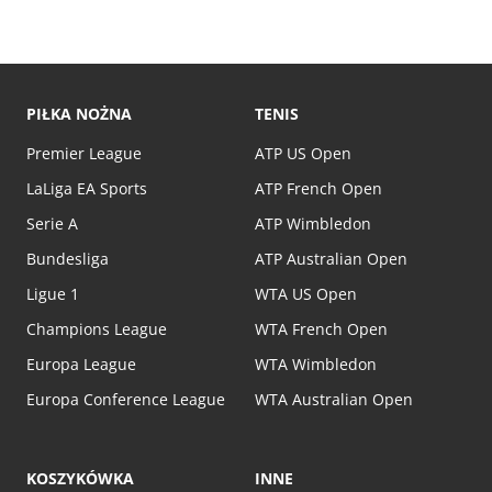
PIŁKA NOŻNA
TENIS
Premier League
ATP US Open
LaLiga EA Sports
ATP French Open
Serie A
ATP Wimbledon
Bundesliga
ATP Australian Open
Ligue 1
WTA US Open
Champions League
WTA French Open
Europa League
WTA Wimbledon
Europa Conference League
WTA Australian Open
KOSZYKÓWKA
INNE