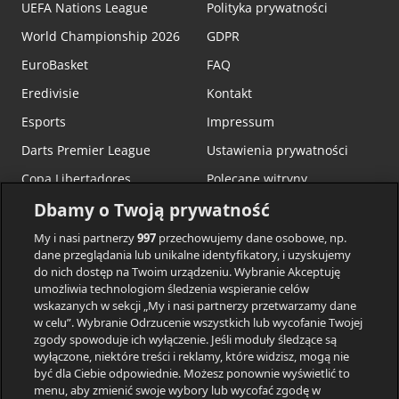
UEFA Nations League
Polityka prywatności
World Championship 2026
GDPR
EuroBasket
FAQ
Eredivisie
Kontakt
Esports
Impressum
Darts Premier League
Ustawienia prywatności
Copa Libertadores
Polecane witryny
Dbamy o Twoją prywatność
Oferty bonusowe
Bukmacherzy
My i nasi partnerzy
997
przechowujemy dane osobowe, np.
dane przeglądania lub unikalne identyfikatory, i uzyskujemy
Wiadomości
do nich dostęp na Twoim urządzeniu. Wybranie Akceptuję
umożliwia technologiom śledzenia wspieranie celów
wskazanych w sekcji „My i nasi partnerzy przetwarzamy dane
w celu”. Wybranie Odrzucenie wszystkich lub wycofanie Twojej
PARTNERZY
zgody spowoduje ich wyłączenie. Jeśli moduły śledzące są
wyłączone, niektóre treści i reklamy, które widzisz, mogą nie
SoccerVista
być dla Ciebie odpowiednie. Możesz ponownie wyświetlić to
Betexplorer
menu, aby zmienić swoje wybory lub wycofać zgodę w