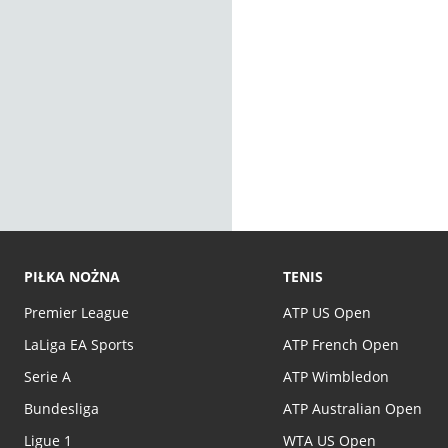
PIŁKA NOŻNA
TENIS
Premier League
ATP US Open
LaLiga EA Sports
ATP French Open
Serie A
ATP Wimbledon
Bundesliga
ATP Australian Open
Ligue 1
WTA US Open