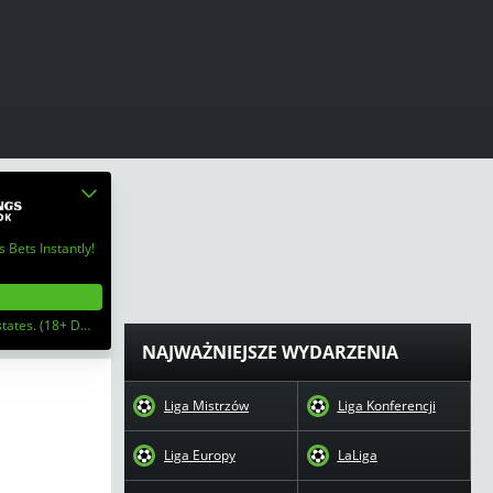
 Bets Instantly!
21+ and present in most states. (18+ DC/KY/NH/PR/WY). Void in NH/OR/ONT/PR. Eligibility restrictions apply. On behalf of Boot Hill Casino (KS). Pass-thru of per wager tax may apply in IL. 1 per new DraftKings customer. $5+ first-time bet req. Max. $100 issued as non-withdrawable Bonus Bets that expire in 7 days (168 hours). Stake removed from payout. Terms: sportsbook.draftkings.com/promos. Ends 5/31/26 at 11:59 PM ET.
NAJWAŻNIEJSZE WYDARZENIA
Liga Mistrzów
Liga Konferencji
Liga Europy
LaLiga