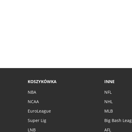
KOSZYKÓWKA
INNE
NBA
NFL
NCAA
NHL
EuroLeague
MLB
Super Lig
Big Bash Lea
LNB
AFL