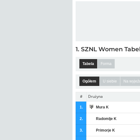
1. SZNL Women Tabe
Tabela
Forma
Ogółem
U siebie
Na wyjeź
#
Drużyna
Mura K
1.
Radomlje K
2.
Primorje K
3.