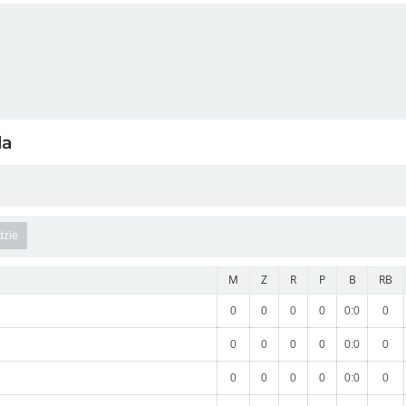
la
dzie
M
Z
R
P
B
RB
0
0
0
0
0:0
0
0
0
0
0
0:0
0
0
0
0
0
0:0
0