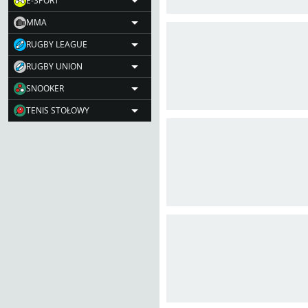
E-SPORT
MMA
RUGBY LEAGUE
RUGBY UNION
SNOOKER
TENIS STOŁOWY