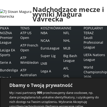
Nadchodzące mecze i
wyniki Magura
Vavrecka
PIŁKA
TENIS
KOSZYKÓWKA
INNE
POPULARNY
NOŻNA
ATP US
NBA
NFL
TERAZ
Premier
Open
Saudi
NCAA
NHL
League
Professional
ATP French
League
EuroLeague
MLB
LaLiga EA
Open
Sports
UEFA Nations
Super Lig
Big Bash
ATP
League
League
Serie A
Wimbledon
LNB
World
AFL
Bundesliga
ATP
Lega A
Championship
Australian
SHL
2026
Ligue 1
BBL
Open
NPB
Dbamy o Twoją prywatność
EuroBasket
Champions
ACB
WTA US
League
IPL
Open
Eredivisie
My i nasi partnerzy
999
przechowujemy dane osobowe, np.
dane przeglądania lub unikalne identyfikatory, i uzyskujemy do
Europa
WTA French
Esports
nich dostęp na Twoim urządzeniu. Wybranie Akceptuję
League
Open
umożliwia technologiom śledzenia wspieranie celów