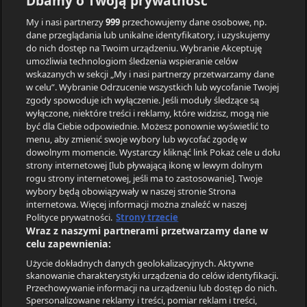
Dbamy o Twoją prywatność
EuroBasket
FAQ
My i nasi partnerzy
999
przechowujemy dane osobowe, np.
Eredivisie
Kontakt
dane przeglądania lub unikalne identyfikatory, i uzyskujemy
do nich dostęp na Twoim urządzeniu. Wybranie Akceptuję
Esports
Impressum
umożliwia technologiom śledzenia wspieranie celów
wskazanych w sekcji „My i nasi partnerzy przetwarzamy dane
Darts Premier League
Ustawienia prywatności
w celu”. Wybranie Odrzucenie wszystkich lub wycofanie Twojej
Copa Libertadores
zgody spowoduje ich wyłączenie. Jeśli moduły śledzące są
Polecane witryny
wyłączone, niektóre treści i reklamy, które widzisz, mogą nie
Oferty bonusowe
być dla Ciebie odpowiednie. Możesz ponownie wyświetlić to
menu, aby zmienić swoje wybory lub wycofać zgodę w
Bukmacherzy
dowolnym momencie. Wystarczy kliknąć link Pokaż cele u dołu
strony internetowej [lub pływającą ikonę w lewym dolnym
Wiadomości
rogu strony internetowej, jeśli ma to zastosowanie]. Twoje
wybory będą obowiązywały w naszej stronie Strona
internetowa. Więcej informacji można znaleźć w naszej
PARTNERZY
Polityce prywatności.
Strony trzecie
Wraz z naszymi partnerami przetwarzamy dane w
SoccerVista
celu zapewnienia:
Betexplorer
Użycie dokładnych danych geolokalizacyjnych. Aktywne
skanowanie charakterystyki urządzenia do celów identyfikacji.
FCTables
Przechowywanie informacji na urządzeniu lub dostęp do nich.
Spersonalizowane reklamy i treści, pomiar reklam i treści,
Tribalfootball