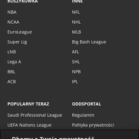
KOSZYKÓWKA
INNE
NBA
NFL
NCAA
NHL
EuroLeague
MLB
Super Lig
Big Bash League
LNB
AFL
Lega A
SHL
BBL
NPB
ACB
IPL
POPULARNY TERAZ
ODDSPORTAL
Saudi Professional League
Regulamin
UEFA Nations League
Polityka prywatności
World Championship 2026
GDPR