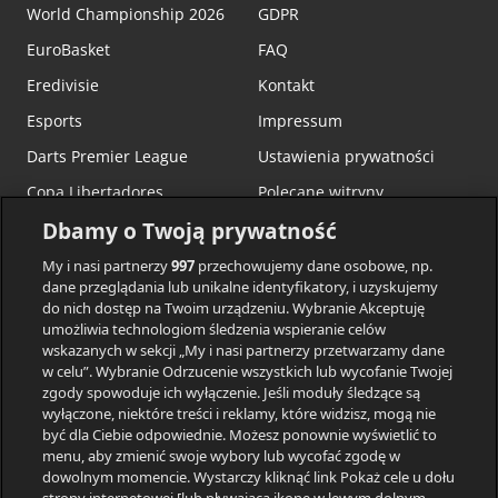
World Championship 2026
GDPR
EuroBasket
FAQ
Eredivisie
Kontakt
Esports
Impressum
Darts Premier League
Ustawienia prywatności
Copa Libertadores
Polecane witryny
Dbamy o Twoją prywatność
Oferty bonusowe
Bukmacherzy
My i nasi partnerzy
997
przechowujemy dane osobowe, np.
dane przeglądania lub unikalne identyfikatory, i uzyskujemy
Wiadomości
do nich dostęp na Twoim urządzeniu. Wybranie Akceptuję
umożliwia technologiom śledzenia wspieranie celów
wskazanych w sekcji „My i nasi partnerzy przetwarzamy dane
w celu”. Wybranie Odrzucenie wszystkich lub wycofanie Twojej
PARTNERZY
zgody spowoduje ich wyłączenie. Jeśli moduły śledzące są
wyłączone, niektóre treści i reklamy, które widzisz, mogą nie
SoccerVista
być dla Ciebie odpowiednie. Możesz ponownie wyświetlić to
Betexplorer
menu, aby zmienić swoje wybory lub wycofać zgodę w
dowolnym momencie. Wystarczy kliknąć link Pokaż cele u dołu
FCTables