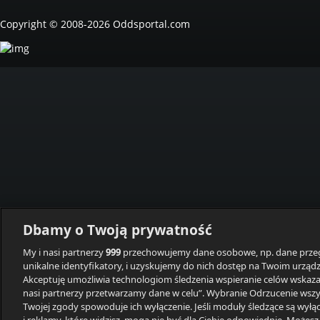
Copyright © 2008-2026 Oddsportal.com
Dbamy o Twoją prywatność
My i nasi partnerzy
999
przechowujemy dane osobowe, np. dane przeg
unikalne identyfikatory, i uzyskujemy do nich dostęp na Twoim urząd
Akceptuję umożliwia technologiom śledzenia wspieranie celów wskazan
nasi partnerzy przetwarzamy dane w celu”. Wybranie Odrzucenie wszy
Twojej zgody spowoduje ich wyłączenie. Jeśli moduły śledzące są wyłąc