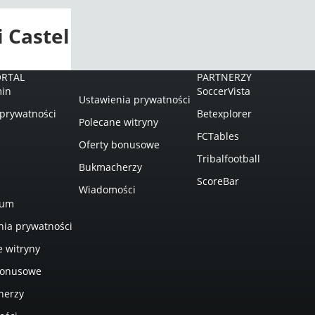
 Castel
RTAL
PARTNERZY
in
SoccerVista
Ustawienia prywatności
 prywatności
Betexplorer
Polecane witryny
FCTables
Oferty bonusowe
Tribalfootball
Bukmacherzy
ScoreBar
Wiadomości
sum
nia prywatności
e witryny
bonusowe
herzy