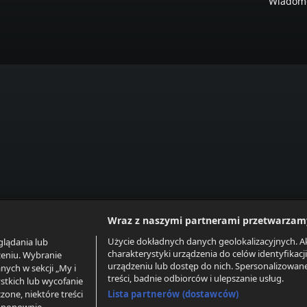
Wiadom
Wraz z naszymi partnerami przetwarzamy
Użycie dokładnych danych geolokalizacyjnych. 
lądania lub
charakterystyki urządzenia do celów identyfikacj
zeniu. Wybranie
urządzeniu lub dostęp do nich. Spersonalizowane 
ych w sekcji „My i
treści, badnie odbiorców i ulepszanie usług.
stkich lub wycofanie
zone, niektóre treści
Lista partnerów (dostawców)