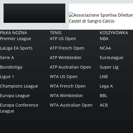
PIŁKA NOŻNA
TENIS
KOSZYKÓWKA
Premier League
ATP US Open
NBA
LaLiga EA Sports
ATP French Open
NCAA
Serie A
ATP Wimbledon
EuroLeague
Bundesliga
ATP Australian Open
Super Lig
Ligue 1
WTA US Open
LNB
Champions League
WTA French Open
Lega A
Europa League
WTA Wimbledon
BBL
Europa Conference
WTA Australian Open
ACB
League