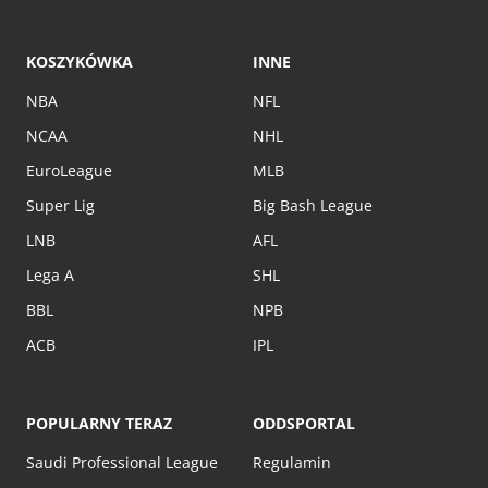
KOSZYKÓWKA
INNE
NBA
NFL
NCAA
NHL
EuroLeague
MLB
Super Lig
Big Bash League
LNB
AFL
Lega A
SHL
BBL
NPB
ACB
IPL
POPULARNY TERAZ
ODDSPORTAL
Saudi Professional League
Regulamin