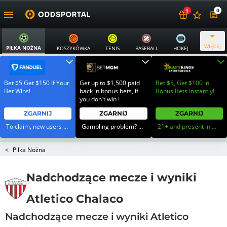
0
1
WIĘCEJ
PIŁKA NOŻNA
KOSZYKÓWKA
TENIS
BASEBALL
HOKEJ
Bet $5 Get $150 If Your
Get up to $1,500 paid
Bet $5, Get $100 in
Bet Wins!
back in bonus bets, if
Bonus Bets Instantly!
you don`t win !
ZGARNIJ
ZGARNIJ
ZGARNIJ
To claim, new users need to register, make a first-time deposit of $5 or more, and then simply place their first real-money wager on any FanDuel Sportsbook market (no odds limits) that is live on platform. All users will receive their $150 in Bonus Bets If Your Bet Wins within 72 hours of the bet settlement.
Gambling problem? Call 1-800-GAMBLER or 1-800-MY-RESET. 21+ only. Please Gamble Responsibly. See BetMGM.com for Terms. First Bet Offer for new customers only (if applicable). Subject to eligibility requirements. Bonus bets are non-withdrawable. In partnership with Kansas Crossing Casino and Hotel. Promotional offers not available in Mississippi, New York, Ontario, or Puerto Rico.
21+ and present in most states. (18+ DC/KY/NH/PR/WY). Void in NH/OR/ONT/PR. Eligibility restrictions apply. On behalf of Boot Hill Casino (KS). Pass-thru of per wager tax may apply in IL. 1 per new DraftKings customer. $5+ first-time bet req. Max. $100 issued as non-withdrawable Bonus Bets that expire in 7 days (168 hours). Stake removed from payout. Terms: sportsbook.draftkings.com/promos. Ends 5/31/26 at 11:59 PM ET.
<
Piłka Nożna
Nadchodzące mecze i wyniki
Atletico Chalaco
Nadchodzące mecze i wyniki Atletico