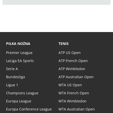
PIŁKA NOŻNA
TENIS
Premier League
ATP US Open
LaLiga EA Sports
ATP French Open
Serie A
ATP Wimbledon
Bundesliga
ATP Australian Open
Ligue 1
WTA US Open
Champions League
WTA French Open
Europa League
WTA Wimbledon
Europa Conference League
WTA Australian Open