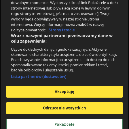
dowolnym momencie. Wystarczy kliknąć link Pokaż cele u dołu
FCTables
strony internetowej [lub pływającą ikonę w lewym dolnym
rogu strony internetowej, jeśli ma to zastosowanie]. Twoje
Tribalfootball
wybory będą obowiązywały w naszej stronie Strona
ScoreBar
internetowa. Więcej informacji można znaleźć w naszej
Polityce prywatności.
Strony trzecie
Wraz z naszymi partnerami przetwarzamy dane w
celu zapewnienia:
Graj odpowiedzialnie.
Terapia uzależnień od hazardu. 18+
Użycie dokładnych danych geolokalizacyjnych. Aktywne
skanowanie charakterystyki urządzenia do celów identyfikacji.
Przechowywanie informacji na urządzeniu lub dostęp do nich.
Spersonalizowane reklamy i treści, pomiar reklam i treści,
Proszę, graj odpowiedzialnie.
badnie odbiorców i ulepszanie usług.
Lista partnerów (dostawców)
Dane dostarczone przez
X
We would love to get your
opinion on your experience with
Akceptuję
our site with a short survey
Take Survey
Odrzucenie wszystkich
Copyright © 2008-2026 Oddsportal.com
Pokaż cele