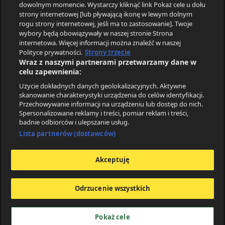
dowolnym momencie. Wystarczy kliknąć link Pokaż cele u dołu
FCTables
strony internetowej [lub pływającą ikonę w lewym dolnym
rogu strony internetowej, jeśli ma to zastosowanie]. Twoje
Tribalfootball
wybory będą obowiązywały w naszej stronie Strona
ScoreBar
internetowa. Więcej informacji można znaleźć w naszej
Polityce prywatności.
Strony trzecie
Wraz z naszymi partnerami przetwarzamy dane w
celu zapewnienia:
Graj odpowiedzialnie.
Terapia uzależnień od hazardu. 18+
Użycie dokładnych danych geolokalizacyjnych. Aktywne
skanowanie charakterystyki urządzenia do celów identyfikacji.
Przechowywanie informacji na urządzeniu lub dostęp do nich.
Spersonalizowane reklamy i treści, pomiar reklam i treści,
Proszę, graj odpowiedzialnie.
badnie odbiorców i ulepszanie usług.
Lista partnerów (dostawców)
Dane dostarczone przez
X
We would love to get your
opinion on your experience with
Akceptuję
our site with a short survey
Take Survey
Odrzucenie wszystkich
Copyright © 2008-2026 Oddsportal.com
Pokaż cele