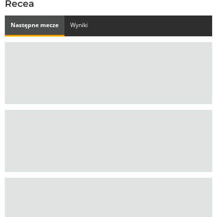
Recea
Następne mecze
Wyniki