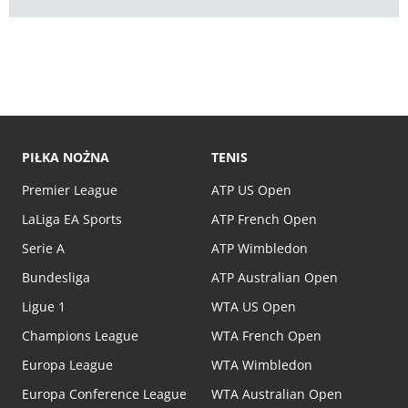
PIŁKA NOŻNA
TENIS
Premier League
ATP US Open
LaLiga EA Sports
ATP French Open
Serie A
ATP Wimbledon
Bundesliga
ATP Australian Open
Ligue 1
WTA US Open
Champions League
WTA French Open
Europa League
WTA Wimbledon
Europa Conference League
WTA Australian Open