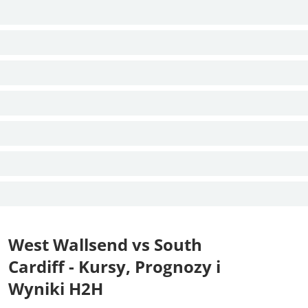
West Wallsend vs South
Cardiff - Kursy, Prognozy i
Wyniki H2H