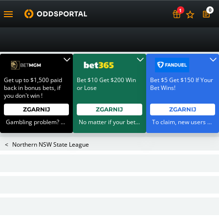
0
1
Get up to $1,500 paid
Bet $10 Get $200 Win
Bet $5 Get $150 If Your
back in bonus bets, if
or Lose
Bet Wins!
you don`t win !
ZGARNIJ
ZGARNIJ
ZGARNIJ
Gambling problem? Call 1-800-GAMBLER or 1-800-MY-RESET. 21+ only. Please Gamble Responsibly. See BetMGM.com for Terms. First Bet Offer for new customers only (if applicable). Subject to eligibility requirements. Bonus bets are non-withdrawable. In partnership with Kansas Crossing Casino and Hotel. Promotional offers not available in Mississippi, New York, Ontario, or Puerto Rico.
No matter if your bet wins or loses. Deposit required. Paid in Bonus Bets. Bonus Bets wager excluded from returns. New customers only. Max. prize, game restrictions, time limits and T&Cs apply. 21+. Gambling Problem? Call 1-800-GAMBLER.
To claim, new users need to register, make a first-time deposit of $5 or more, and then simply place their first real-money wager on any FanDuel Sportsbook market (no odds limits) that is live on platform. All users will receive their $150 in Bonus Bets If Your Bet Wins within 72 hours of the bet settlement.
<
Northern NSW State League