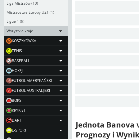
Liga Mistrzów
(10)
Mistrzostwa Europy U21
(1)
Ligue 1
(9)
Wszystkie kraje
KOSZYKÓWKA
TENIS
BASEBALL
HOKEJ
FUTBOL AMERYKAŃSKI
FUTBOL AUSTRALIJSKI
BOKS
KRYKIET
DART
Jednota Banova 
E-SPORT
Prognozy i Wyni