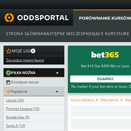
PORÓWNANIE KURSÓ
STRONA GŁÓWNA
NASTĘPNE MECZE
SPADAJĄCE KURSY
SURE 
MOJE LIGI
0
Zarządzaj moimi ligami
Bet $10 Get $200 Win or Lose
PIŁKA NOŻNA
ZGARNIJ
Dzisiejsze mecze
Popularne
>
>
LaLiga
(20)
Strona Główna
Piłka Nożna
Sło
Premier League
(10)
Bundesliga
(9)
Serie A
(10)