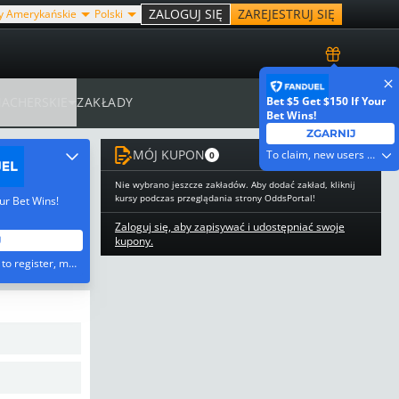
ZALOGUJ SIĘ
ZAREJESTRUJ SIĘ
y Amerykańskie
Polski
Bet $5 Get $150 If Your
ACHERSKIE
ZAKŁADY
Bet Wins!
ZGARNIJ
MÓJ KUPON
To claim, new users need to register, make a first-time deposit of $5 or more, and then simply place their first real-money wager on any FanDuel Sportsbook market (no odds limits) that is live on platform. All users will receive their $150 in Bonus Bets If Your Bet Wins within 72 hours of the bet settlement.
0
Nie wybrano jeszcze zakładów. Aby dodać zakład, kliknij
kursy podczas przeglądania strony OddsPortal!
ur Bet Wins!
Zaloguj się, aby zapisywać i udostępniać swoje
J
kupony.
To claim, new users need to register, make a first-time deposit of $5 or more, and then simply place their first real-money wager on any FanDuel Sportsbook market (no odds limits) that is live on platform. All users will receive their $150 in Bonus Bets If Your Bet Wins within 72 hours of the bet settlement.