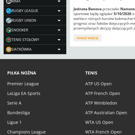
MMA
Jednota Banova
przeciwko
Namest
RUGBY LEAGUE
sportowe będą oglądać
5/10/2026
wahlarz różnych kursów bukmachers
RUGBY UNION
prognoz oraz faktów dotyczących me
przemyślanych decyzji dotyczących 
SNOOKER
POKAŻ WIĘCEJ
TENIS STOŁOWY
SIATKÓWKA
PIŁKA NOŻNA
TENIS
Premier League
ATP US Open
LaLiga EA Sports
ATP French Open
Serie A
ATP Wimbledon
Bundesliga
ATP Australian Open
Ligue 1
WTA US Open
Champions League
WTA French Open