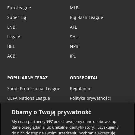
EuroLeague
MLB
Super Lig
Big Bash League
LNB
AFL
Lega A
SHL
BBL
NPB
ACB
IPL
POPULARNY TERAZ
ODDSPORTAL
Saudi Professional League
Regulamin
UEFA Nations League
Polityka prywatności
World Championship 2026
GDPR
Dbamy o Twoją prywatność
EuroBasket
FAQ
My i nasi partnerzy
997
przechowujemy dane osobowe, np.
Eredivisie
Kontakt
dane przeglądania lub unikalne identyfikatory, i uzyskujemy
do nich dostęp na Twoim urządzeniu. Wybranie Akceptuję