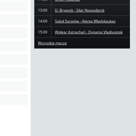
13:00
D. Bryansk - Sibir Novosibirsk
14:00
Sokoł Saratów - Ałania Władykaukaz
15:00
Wołgar Astrachań - Dynamo Vladivostok
Wszystkie mecze