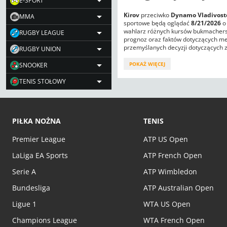
E-SPORT
Kirov
przeciwko
Dynamo Vladivost
MMA
sportowe będą oglądać
8/21/2026
wahlarz różnych kursów bukmachers
RUGBY LEAGUE
prognoz oraz faktów dotyczących me
przemyślanych decyzji dotyczących 
RUGBY UNION
POKAŻ WIĘCEJ
SNOOKER
TENIS STOŁOWY
PIŁKA NOŻNA
TENIS
Premier League
ATP US Open
LaLiga EA Sports
ATP French Open
Serie A
ATP Wimbledon
Bundesliga
ATP Australian Open
Ligue 1
WTA US Open
Champions League
WTA French Open