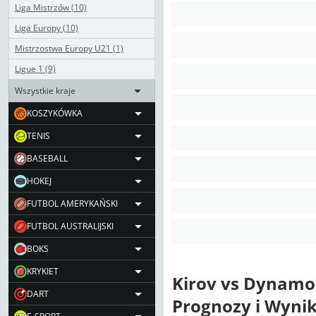
Liga Mistrzów
(10)
Liga Europy
(10)
Mistrzostwa Europy U21
(1)
Ligue 1
(9)
Wszystkie kraje
KOSZYKÓWKA
TENIS
BASEBALL
HOKEJ
FUTBOL AMERYKAŃSKI
FUTBOL AUSTRALIJSKI
BOKS
KRYKIET
Kirov vs Dynamo 
DART
Prognozy i Wyni