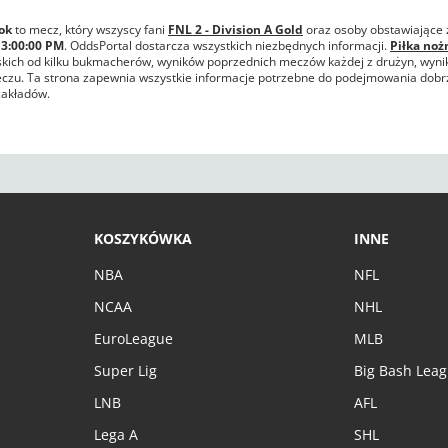
ok
to mecz, który wszyscy fani
FNL 2 - Division A Gold
oraz osoby obstawiające 
o
3:00:00 PM
. OddsPortal dostarcza wszystkich niezbędnych informacji.
Piłka noż
kich od kilku bukmacherów, wyników poprzednich meczów każdej z drużyn, wyn
czu. Ta strona zapewnia wszystkie informacje potrzebne do podejmowania dobr
zakładów.
KOSZYKÓWKA
INNE
NBA
NFL
NCAA
NHL
EuroLeague
MLB
Super Lig
Big Bash Lea
LNB
AFL
Lega A
SHL