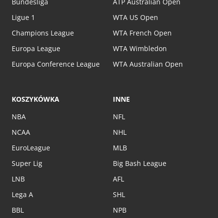
Bundesliga
ATP Australian Open
Ligue 1
WTA US Open
Champions League
WTA French Open
Europa League
WTA Wimbledon
Europa Conference League
WTA Australian Open
KOSZYKÓWKA
INNE
NBA
NFL
NCAA
NHL
EuroLeague
MLB
Super Lig
Big Bash League
LNB
AFL
Lega A
SHL
BBL
NPB