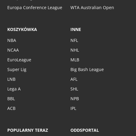
Europa Conference League
WTA Australian Open
KOSZYKÓWKA
INNE
NBA
NFL
NCAA
NHL
EuroLeague
MLB
Super Lig
Big Bash League
LNB
AFL
Lega A
SHL
BBL
NPB
ACB
IPL
POPULARNY TERAZ
ODDSPORTAL