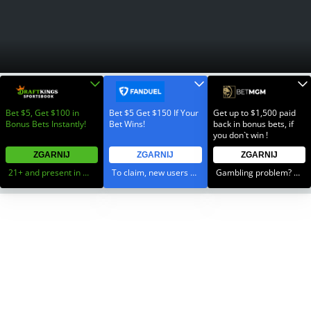
Bet $5, Get $100 in
Bet $5 Get $150 If Your
Get up to $1,500 paid
Bonus Bets Instantly!
Bet Wins!
back in bonus bets, if
you don`t win !
ZGARNIJ
ZGARNIJ
ZGARNIJ
21+ and present in most states. (18+ DC/KY/NH/PR/WY). Void in NH/OR/ONT/PR. Eligibility restrictions apply. On behalf of Boot Hill Casino (KS). Pass-thru of per wager tax may apply in IL. 1 per new DraftKings customer. $5+ first-time bet req. Max. $100 issued as non-withdrawable Bonus Bets that expire in 7 days (168 hours). Stake removed from payout. Terms: sportsbook.draftkings.com/promos. Ends 5/31/26 at 11:59 PM ET.
To claim, new users need to register, make a first-time deposit of $5 or more, and then simply place their first real-money wager on any FanDuel Sportsbook market (no odds limits) that is live on platform. All users will receive their $150 in Bonus Bets If Your Bet Wins within 72 hours of the bet settlement.
Gambling problem? Call 1-800-GAMBLER or 1-800-MY-RESET. 21+ only. Please Gamble Responsibly. See BetMGM.com for Terms. First Bet Offer for new customers only (if applicable). Subject to eligibility requirements. Bonus bets are non-withdrawable. In partnership with Kansas Crossing Casino and Hotel. Promotional offers not available in Mississippi, New York, Ontario, or Puerto Rico.