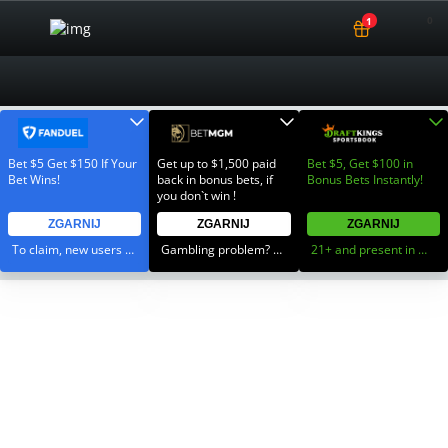
0
1
Bet $5 Get $150 If Your
Get up to $1,500 paid
Bet $5, Get $100 in
Bet Wins!
back in bonus bets, if
Bonus Bets Instantly!
you don`t win !
ZGARNIJ
ZGARNIJ
ZGARNIJ
To claim, new users need to register, make a first-time deposit of $5 or more, and then simply place their first real-money wager on any FanDuel Sportsbook market (no odds limits) that is live on platform. All users will receive their $150 in Bonus Bets If Your Bet Wins within 72 hours of the bet settlement.
Gambling problem? Call 1-800-GAMBLER or 1-800-MY-RESET. 21+ only. Please Gamble Responsibly. See BetMGM.com for Terms. First Bet Offer for new customers only (if applicable). Subject to eligibility requirements. Bonus bets are non-withdrawable. In partnership with Kansas Crossing Casino and Hotel. Promotional offers not available in Mississippi, New York, Ontario, or Puerto Rico.
21+ and present in most states. (18+ DC/KY/NH/PR/WY). Void in NH/OR/ONT/PR. Eligibility restrictions apply. On behalf of Boot Hill Casino (KS). Pass-thru of per wager tax may apply in IL. 1 per new DraftKings customer. $5+ first-time bet req. Max. $100 issued as non-withdrawable Bonus Bets that expire in 7 days (168 hours). Stake removed from payout. Terms: sportsbook.draftkings.com/promos. Ends 5/31/26 at 11:59 PM ET.