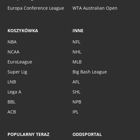
Europa Conference League
WTA Australian Open
KOSZYKÓWKA
INNE
NBA
NFL
NCAA
NHL
EuroLeague
MLB
Super Lig
Big Bash League
LNB
AFL
Lega A
SHL
BBL
NPB
ACB
IPL
POPULARNY TERAZ
ODDSPORTAL