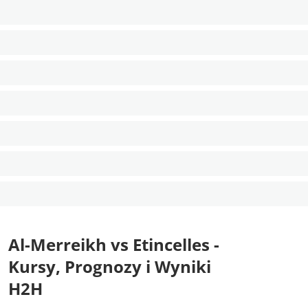
Al-Merreikh vs Etincelles -
Kursy, Prognozy i Wyniki
H2H