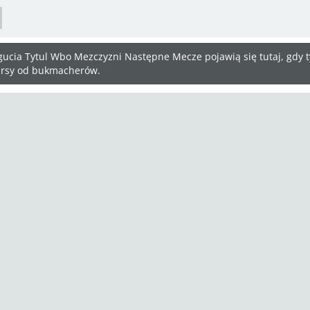
gucia Tytul Wbo Mezczyzni Następne Mecze pojawią się tutaj, gdy t
ursy od bukmacherów.