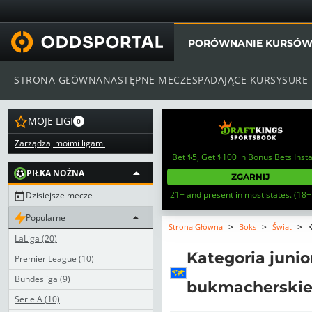
PORÓWNANIE KURSÓ
STRONA GŁÓWNA
NASTĘPNE MECZE
SPADAJĄCE KURSY
SURE 
MOJE LIGI
0
Zarządzaj moimi ligami
Bet $5, Get $100 in Bonus Bets Insta
PIŁKA NOŻNA
ZGARNIJ
Dzisiejsze mecze
Popularne
>
>
>
Strona Główna
Boks
Świat
K
LaLiga
(20)
Kategoria juni
Premier League
(10)
Bundesliga
(9)
bukmacherski
Serie A
(10)