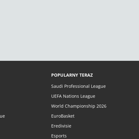
POPULARNY TERAZ
Saudi Professional League
UEFA Nations League
World Championship 2026
gue
EuroBasket
Eredivisie
Esports