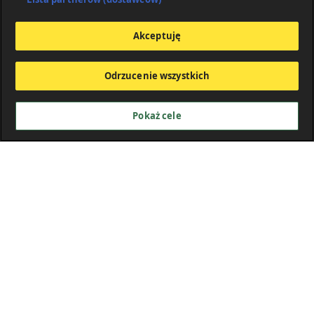
X
We would love to get your
opinion on your experience with
Akceptuję
our site with a short survey
Take Survey
Odrzucenie wszystkich
Pokaż cele