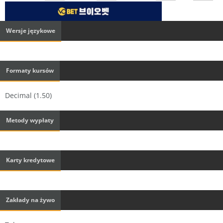
Wersje językowe
Formaty kursów
Decimal (1.50)
Metody wypłaty
Karty kredytowe
Zakłady na żywo