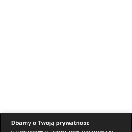
Dbamy o Twoją prywatność