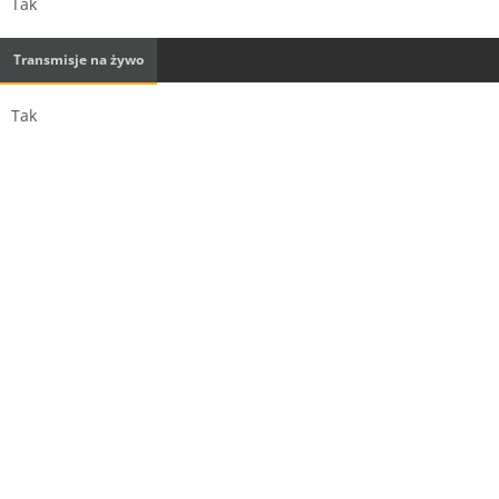
Tak
Transmisje na żywo
Tak