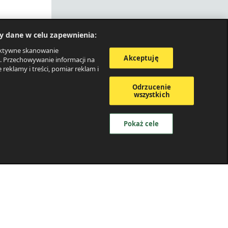
 dane w celu zapewnienia:
Aktywne skanowanie
Akceptuję
i. Przechowywanie informacji na
reklamy i treści, pomiar reklam i
X
We would love to get your
Odrzucenie
opinion on your experience with
wszystkich
our site with a short survey
Take Survey
Pokaż cele