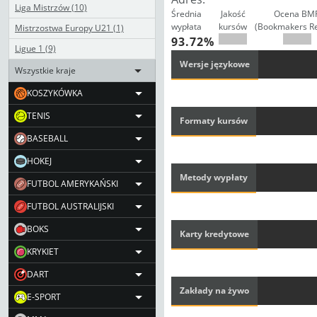
Liga Mistrzów
(10)
Średnia
Jakość
Ocena BM
wypłata
kursów
(Bookmakers R
Mistrzostwa Europy U21
(1)
93.72%
Ligue 1
(9)
Wersje językowe
Wszystkie kraje
KOSZYKÓWKA
TENIS
Formaty kursów
BASEBALL
HOKEJ
Metody wypłaty
FUTBOL AMERYKAŃSKI
FUTBOL AUSTRALIJSKI
BOKS
Karty kredytowe
KRYKIET
DART
Zakłady na żywo
E-SPORT