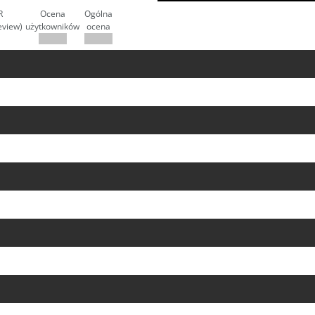
R
Ocena
Ogólna
eview)
użytkowników
ocena