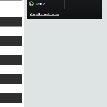
Serie A
Wszystkie wydarzenia